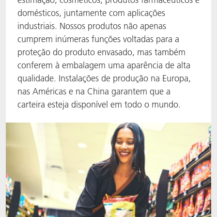
domésticos, juntamente com aplicações
ACTNext
Let's ACT
ACTEGA Rhenacoat
industriais. Nossos produtos não apenas
cumprem inúmeras funções voltadas para a
BlisterKote
FAQ
ACTEGA Schmid Rhyner
proteção do produto envasado, mas também
conferem à embalagem uma aparência de alta
FoodClass
qualidade. Instalações de produção na Europa,
FoodSafe
nas Américas e na China garantem que a
carteira esteja disponível em todo o mundo.
MotionCoat
PakSafe
PROVALIN
WESSCO