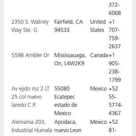
372-
6068
2350 S. Watney
Fairfield, CA
United
+1
Way Ste. G
94533
States
707-
759-
2637
5598 Ambler Dr
Mississauaga,
Canada
+1
On, L4W2K9
905-
238-
1799
Av ejido mz 2 LT
55080
Mexico
+52
25 col nuevo
Ecatepec
55-
laredo C.P.
estado de
5774-
Mexico
4367
Alemania 203,
Apodaca,
Mexico
+52
Industrial Huinala
nuevo Leon
81-