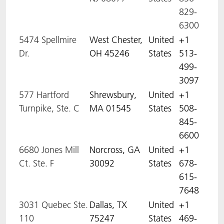
829-
6300
5474 Spellmire
West Chester,
United
+1
Dr.
OH 45246
States
513-
499-
3097
577 Hartford
Shrewsbury,
United
+1
Turnpike, Ste. C
MA 01545
States
508-
845-
6600
6680 Jones Mill
Norcross, GA
United
+1
Ct. Ste. F
30092
States
678-
615-
7648
3031 Quebec Ste.
Dallas, TX
United
+1
110
75247
States
469-