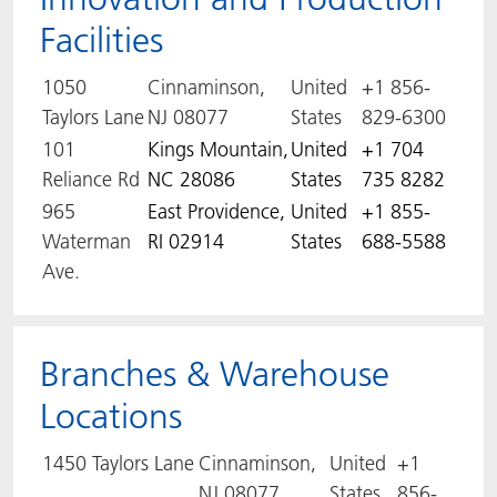
Facilities
ACTNext
Let's ACT
ACTEGA Rhenacoat
1050
Cinnaminson,
United
+1 856-
BlisterKote
FAQ
ACTEGA Schmid Rhyner
Taylors Lane
NJ 08077
States
829-6300
101
Kings Mountain,
United
+1 704
FoodClass
Reliance Rd
NC 28086
States
735 8282
FoodSafe
965
East Providence,
United
+1 855-
Waterman
RI 02914
States
688-5588
MotionCoat
Ave.
PakSafe
Branches & Warehouse
PROVALIN
Locations
WESSCO
1450 Taylors Lane
Cinnaminson,
United
+1
NJ 08077
States
856-