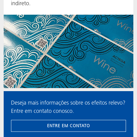
indireto.
ACTNext
Let's ACT
ACTEGA Rhenacoat
BlisterKote
FAQ
ACTEGA Schmid Rhyner
FoodClass
FoodSafe
MotionCoat
PakSafe
Deseja mais informações sobre os efeitos relevo?
PROVALIN
Entre em contato conosco.
WESSCO
ENTRE EM CONTATO