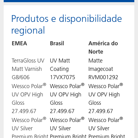
Produtos e disponibilidade
regional
EMEA
Brasil
América do
Norte
TerraGloss UV
UV Matt
Matte
Matt Varnish
Coating
Imagecoat
G8/606
17VX7075
RVM001292
®
®
®
Wessco Polar
Wessco Polar
Wessco Polar
UV OPV High
UV OPV High
UV OPV High
Gloss
Gloss
Gloss
27.499.67
27.499.67
27.499.67
®
®
®
Wessco Polar
Wessco Polar
Wessco Polar
UV Silver
UV Silver
UV Silver
Premium Bright
Premium Bright
Premium Bright