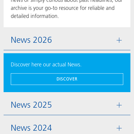
archive is your go-to resource for reliable and
ACTNext
Let's ACT
ACTEGA Rhenacoat
detailed information.
BlisterKote
FAQ
ACTEGA Schmid Rhyner
News 2026
FoodClass
FoodSafe
Discover here our actual News.
MotionCoat
DISCOVER
PakSafe
PROVALIN
News 2025
WESSCO
News 2024