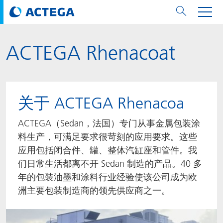
ACTEGA Rhenacoat
用纸张和纸板
用纸张和纸板
用于软包装和铝箔
对于标签
用于金属包装和封口
Technologies
品牌
服务
涂料用量计算器
可持续性
PPWR
Bees at ACTEGA
关于阿塔卡
软包业务部
公司介绍
新闻与活动
English
欧洲、中东和非洲 (EMEA)
涂料
用于软包装和铝箔
涂料
涂料
涂料
DIVAR®
ACTDigi
计算器
油墨成本计算器
Climate Strategy
CSRD
Solar Energy
阿塔卡全球
金属包装解决方案业务部
ACTEGA Artistica
资讯
Deutsch
亚洲/大洋州
关于 ACTEGA Rhenacoa
油墨
油墨
对于标签
油墨
密封胶
ECOLEAF®
ACTEbond
知识
循环经济
ACTEGA Bag
Management Team
纸品业务部
ACTEGA Do Brasil
展会与活动
Français
大中华区
ACTEGA（Sedan，法国）专门从事金属包装涂
料生产，可满足要求很苛刻的应用要求。这些
粘合剂
粘合剂
粘合剂
用于金属包装和封口
油墨
ROTARflow
ACTEcoat
线上问题解决
体系认证
品牌承诺
ACTEGA Foshan
年新闻发布
Chinese
北美州
应用包括闭合件、罐、整体汽缸座和管件。我
们日常生活都离不开 Sedan 制造的产品。40 多
密封垫片粒料
Technologies
Signite®
ACTEseal
印样
安全有序
业务线
ACTEGA GmbH
Newsletter
Portuguese
南美州
年的包装油墨和涂料行业经验使该公司成为欧
ACTExact
白皮书
解决方案
职业生涯
ACTEGA Metal Print
社会媒体
洲主要包装制造商的领先供应商之一。
ACTGreen
可持续发展法规
公司介绍
ACTEGA North America
联系媒介公关