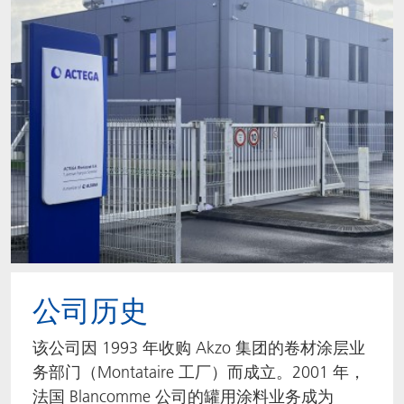
ACTNext
我们一起行动
ACTEGA Rhenacoat
ACTSmart
FAQ
ACTEGA Schmid Rhyner
BlisterKote
FoodClass
FoodSafe
MotionCoat
公司历史
PakSafe
该公司因 1993 年收购 Akzo 集团的卷材涂层业
PROVALIN
务部门（Montataire 工厂）而成立。2001 年，
法国 Blancomme 公司的罐用涂料业务成为
WESSCO