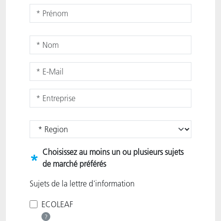
ACTNext
Let's ACT
ACTEGA Rhenacoat
BlisterKote
FAQ
ACTEGA Schmid Rhyner
FoodClass
FoodSafe
MotionCoat
PakSafe
Choisissez au moins un ou plusieurs sujets
*
de marché préférés
PROVALIN
Sujets de la lettre d'information
WESSCO
ECOLEAF
?