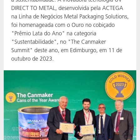
DIRECT TO METAL, desenvolvida pela ACTEGA
ACTNext
Let's ACT
ACTEGA Rhenacoat
na Linha de Negócios Metal Packaging Solutions,
foi homenageada com o Ouro no cobiçado
BlisterKote
FAQ
ACTEGA Schmid Rhyner
"Prêmio Lata do Ano" na categoria
"Sustentabilidade", no "The Canmaker
FoodClass
Summit" deste ano, em Edimburgo, em 11 de
FoodSafe
outubro de 2023.
MotionCoat
PakSafe
PROVALIN
WESSCO