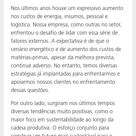
Nos últimos anos houve um expressivo aumento
ACTNext
Let's ACT
ACTEGA Rhenacoat
nos custos de energia, insumos, pessoal e
logística. Nossa empresa, como outras no setor,
BlisterKote
FAQ
ACTEGA Schmid Rhyner
enfrentou o desafio de lidar com essa série de
fatores externos. A expectativa é de que o
FoodClass
cenário energético e de aumento dos custos de
FoodSafe
matérias-primas, apesar da melhora prevista,
continue adverso. No entanto, temos diversas
MotionCoat
estratégias já implantadas para enfrentarmos e
apoiarmos nossos clientes no enfrentamento
PakSafe
dessas questões.
Por outro lado, surgiram nos últimos tempos
PROVALIN
diversas tendências muito positivas, como o
WESSCO
maior foco em sustentabilidade ao longo da
cadeia produtiva. O esforço conjunto para
construir um futuro mais sustentável para o