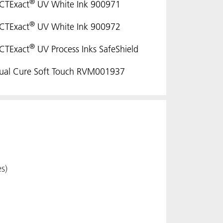
®
CTExact
UV White Ink 900971
®
CTExact
UV White Ink 900972
®
CTExact
UV Process Inks SafeShield
ual Cure Soft Touch RVM001937
s)