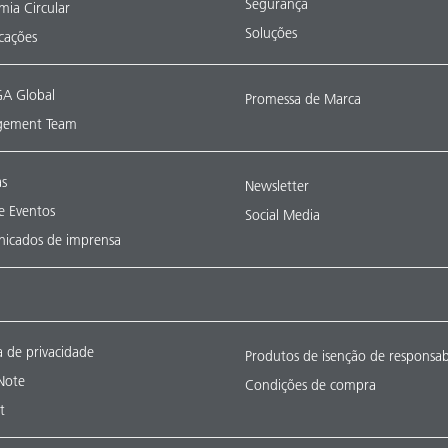
Segurança
ia Circular
Soluções
icações
A Global
Promessa de Marca
ement Team
as
Newsletter
 e Eventos
Social Media
icados de imprensa
ca de privacidade
Produtos de isenção de responsab
Note
Condições de compra
t