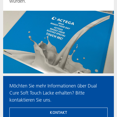
wurden.
ACTNext
Let's ACT
ACTEGA Rhenacoat
BlisterKote
FAQ
ACTEGA Schmid Rhyner
FoodClass
FoodSafe
MotionCoat
PakSafe
Möchten Sie mehr Informationen über Dual
PROVALIN
Cure Soft Touch Lacke erhalten? Bitte
kontaktieren Sie uns.
WESSCO
KONTAKT