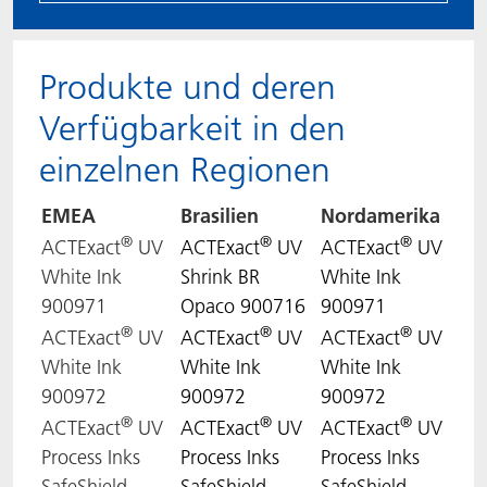
Produkte und deren
Verfügbarkeit in den
einzelnen Regionen
EMEA
Brasilien
Nordamerika
®
®
®
ACTExact
UV
ACTExact
UV
ACTExact
UV
White Ink
Shrink BR
White Ink
900971
Opaco 900716
900971
®
®
®
ACTExact
UV
ACTExact
UV
ACTExact
UV
White Ink
White Ink
White Ink
900972
900972
900972
®
®
®
ACTExact
UV
ACTExact
UV
ACTExact
UV
Process Inks
Process Inks
Process Inks
SafeShield
SafeShield
SafeShield