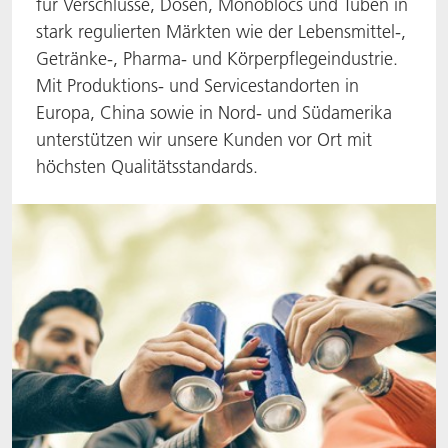
für Verschlüsse, Dosen, Monoblocs und Tuben in
stark regulierten Märkten wie der Lebensmittel-,
ACTNext
Let's ACT
ACTEGA Rhenacoat
Getränke-, Pharma- und Körperpflegeindustrie.
BlisterKote
FAQ
ACTEGA Schmid Rhyner
Mit Produktions- und Servicestandorten in
Europa, China sowie in Nord- und Südamerika
FoodClass
unterstützen wir unsere Kunden vor Ort mit
höchsten Qualitätsstandards.
FoodSafe
MotionCoat
PakSafe
PROVALIN
WESSCO