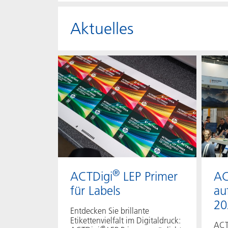
Aktuelles
®
ACTDigi
LEP Primer
AC
für Labels
au
20
Entdecken Sie brillante
Etikettenvielfalt im Digitaldruck:
ACT
®