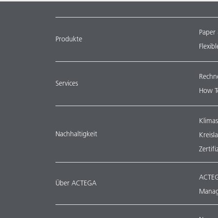
Paper
Produkte
Flexib
Rechn
Services
How T
Klimas
Nachhaltigkeit
Kreisl
Zertif
ACTEG
Über ACTEGA
Manag