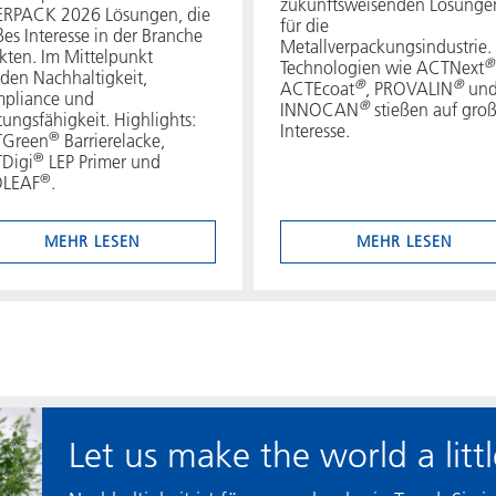
zukunftsweisenden Lösunge
ERPACK 2026 Lösungen, die
für die
es Interesse in der Branche
Metallverpackungsindustrie.
kten. Im Mittelpunkt
®
Technologien wie ACTNext
den Nachhaltigkeit,
®
®
ACTEcoat
, PROVALIN
un
pliance und
®
INNOCAN
stießen auf gro
tungsfähigkeit. Highlights:
Interesse.
®
Green
Barrierelacke,
®
Digi
LEP Primer und
®
LEAF
.
MEHR LESEN
MEHR LESEN
Let us make the world a littl