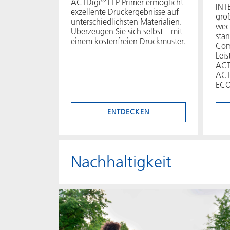
ACTDigi
LEP Primer ermöglicht
INT
exzellente Druckergebnisse auf
groß
unterschiedlichsten Materialien.
wec
Uberzeugen Sie sich selbst – mit
stan
einem kostenfreien Druckmuster.
Com
Leis
ACT
ACT
ECO
ENTDECKEN
Nachhaltigkeit