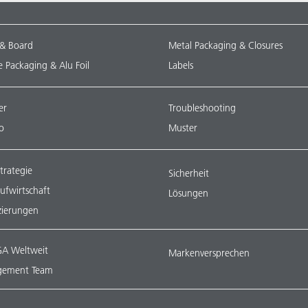
 & Board
Metal Packaging & Closures
le Packaging & Alu Foil
Labels
er
Troubleshooting
o
Muster
trategie
Sicherheit
aufwirtschaft
Lösungen
izierungen
A Weltweit
Markenversprechen
ement Team