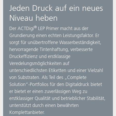
Jeden Druck auf ein neues
ACTNext
Let's ACT
ACTEGA Rhenacoat
Niveau heben
BlisterKote
FAQ
ACTEGA Schmid Rhyner
®
Der ACTDigi
LEP Primer macht aus der
Grundierung einen echten Leistungsfaktor. Er
FoodClass
sorgt für unübertroffene Wasserbeständigkeit,
FoodSafe
hervorragende Tintenhaftung, verbesserte
Druckeffizienz und erstklassige
MotionCoat
Veredelungsmöglichkeiten auf
unterschiedlichsten Etiketten und einer Vielzahl
PakSafe
von Substraten. Als Teil des „Complete
Solution“-Portfolios für den Digitaldruck bietet
PROVALIN
er bietet er einen zuverlässigen Weg zu
erstklassiger Qualität und betrieblicher Stabilität,
WESSCO
unterstützt durch einen bewährten
Komplettanbieter.