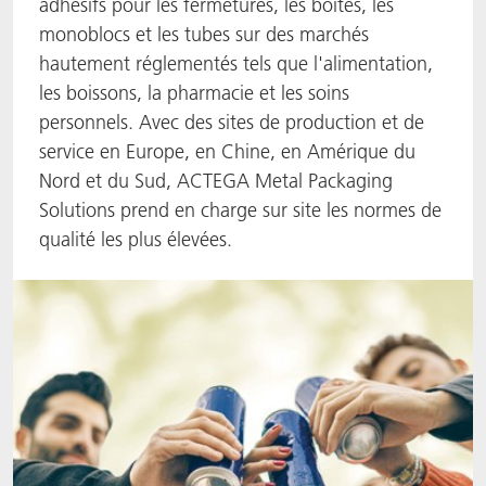
adhésifs pour les fermetures, les boîtes, les
monoblocs et les tubes sur des marchés
ACTNext
Let's ACT
ACTEGA Rhenacoat
hautement réglementés tels que l'alimentation,
BlisterKote
FAQ
ACTEGA Schmid Rhyner
les boissons, la pharmacie et les soins
personnels. Avec des sites de production et de
FoodClass
service en Europe, en Chine, en Amérique du
Nord et du Sud, ACTEGA Metal Packaging
FoodSafe
Solutions prend en charge sur site les normes de
qualité les plus élevées.
MotionCoat
PakSafe
PROVALIN
WESSCO