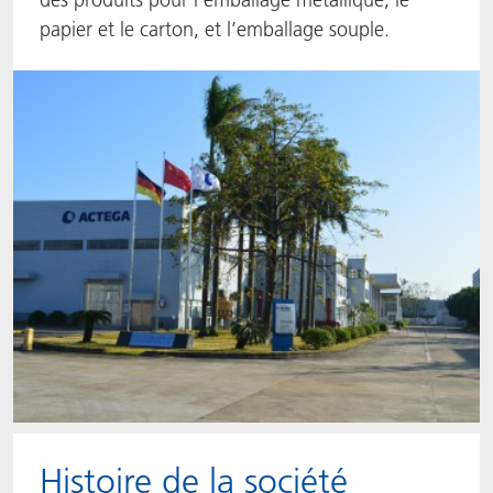
papier et le carton, et l’emballage souple.
ACTNext
Let's ACT
ACTEGA Rhenacoat
BlisterKote
FAQ
ACTEGA Schmid Rhyner
FoodClass
FoodSafe
MotionCoat
PakSafe
PROVALIN
WESSCO
Histoire de la société