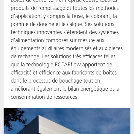
produits de remplissage et toutes les méthodes
ACTNext
Let's ACT
ACTEGA Rhenacoat
d’application, y compris la buse, le colorant, la
pomme de douche et le calque. Ses solutions
BlisterKote
FAQ
ACTEGA Schmid Rhyner
techniques innovantes s'étendent des systèmes
d’alimentation composés sur mesure aux
FoodClass
équipements auxiliaires modernisés et aux pièces
FoodSafe
de rechange. Les solutions très efficaces telles
que la technologie ROTARflow apportent de
MotionCoat
efficacité et efficience aux fabricants de boîtes
dans le processus de bouchage tout en
PakSafe
améliorant également le bilan énergétique et la
consommation de ressources.
PROVALIN
WESSCO