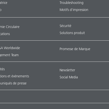
atrice
Troubleshooting
o
Motifs d’impression
Sécurité
ie Circulaire
Solutions produit
ications
A Worldwide
Promesse de Marque
ement Team
ités
Newsletter
tions et événements
Social Media
niqués de presse