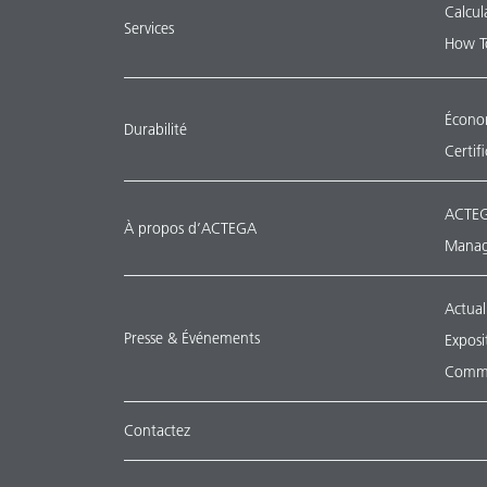
Calcul
Services
How T
Économ
Durabilité
Certif
ACTEG
À propos d’ACTEGA
Manag
Actual
Presse & Événements
Exposi
Commu
Contactez