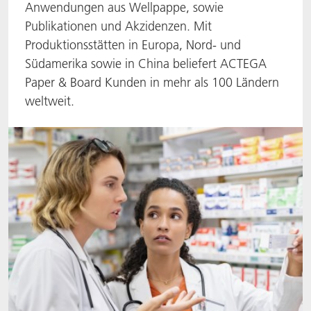
Anwendungen aus Wellpappe, sowie
ACTNext
Let's ACT
ACTEGA Rhenacoat
Publikationen und Akzidenzen. Mit
Produktionsstätten in Europa, Nord- und
BlisterKote
FAQ
ACTEGA Schmid Rhyner
Südamerika sowie in China beliefert ACTEGA
Paper & Board Kunden in mehr als 100 Ländern
FoodClass
weltweit.
FoodSafe
MotionCoat
PakSafe
PROVALIN
WESSCO