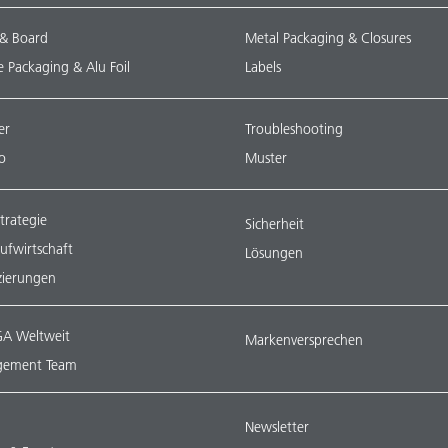
 & Board
Metal Packaging & Closures
le Packaging & Alu Foil
Labels
er
Troubleshooting
o
Muster
trategie
Sicherheit
aufwirtschaft
Lösungen
izierungen
A Weltweit
Markenversprechen
ement Team
Newsletter