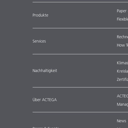
Paper
Produkte
Flexib
Rechn
Services
How T
Klimas
Nachhaltigkeit
Kreisl
Zertif
ACTEG
Über ACTEGA
Manag
News