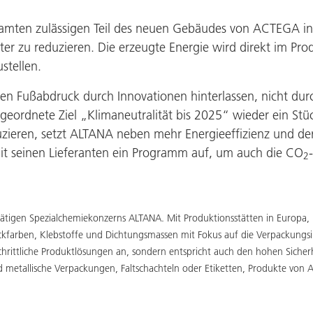
samten zulässigen Teil des neuen Gebäudes von ACTEGA i
r zu reduzieren. Die erzeugte Energie wird direkt im Pro
stellen.
Fußabdruck durch Innovationen hinterlassen, nicht durc
eordnete Ziel „Klimaneutralität bis 2025“ wieder ein Stü
uzieren, setzt ALTANA neben mehr Energieeffizienz und d
 seinen Lieferanten ein Programm auf, um auch die CO
2
 tätigen Spezialchemiekonzerns ALTANA. Mit Produktionsstätten in Europa,
uckfarben, Klebstoffe und Dichtungsmassen mit Fokus auf die Verpackung
chrittliche Produktlösungen an, sondern entspricht auch den hohen Sicher
nd metallische Verpackungen, Faltschachteln oder Etiketten, Produkte vo