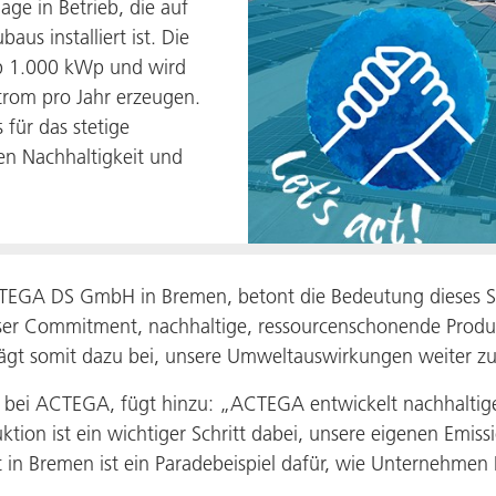
ge in Betrieb, die auf
us installiert ist. Die
pp 1.000 kWp und wird
trom pro Jahr erzeugen.
 für das stetige
n Nachhaltigkeit und
CTEGA DS GmbH in Bremen, betont die Bedeutung dieses Sc
er Commitment, nachhaltige, ressourcenschonende Produkt
rägt somit dazu bei, unsere Umweltauswirkungen weiter z
y bei ACTEGA, fügt hinzu: „ACTEGA entwickelt nachhaltig
tion ist ein wichtiger Schritt dabei, unsere eigenen Emiss
 in Bremen ist ein Paradebeispiel dafür, wie Unternehmen