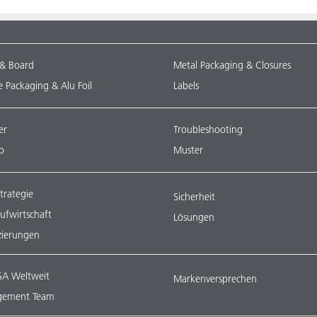
 & Board
Metal Packaging & Closures
le Packaging & Alu Foil
Labels
er
Troubleshooting
o
Muster
trategie
Sicherheit
aufwirtschaft
Lösungen
izierungen
A Weltweit
Markenversprechen
ement Team