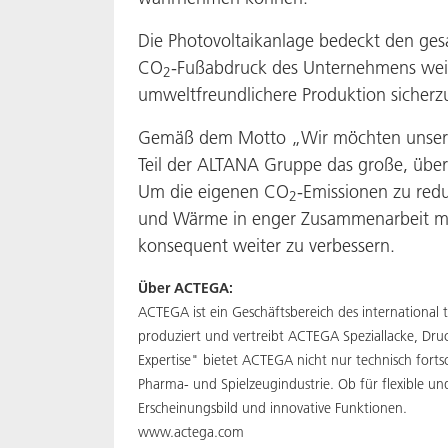
Die Photovoltaikanlage bedeckt den ge
CO
-Fußabdruck des Unternehmens weite
2
umweltfreundlichere Produktion sicherzu
Gemäß dem Motto „Wir möchten unseren 
Teil der ALTANA Gruppe das große, überg
Um die eigenen CO
-Emissionen zu red
2
und Wärme in enger Zusammenarbeit mit
konsequent weiter zu verbessern.
Über ACTEGA:
ACTEGA ist ein Geschäftsbereich des international
produziert und vertreibt ACTEGA Speziallacke, Dr
Expertise" bietet ACTEGA nicht nur technisch forts
Pharma- und Spielzeugindustrie. Ob für flexible u
Erscheinungsbild und innovative Funktionen.
www.actega.com