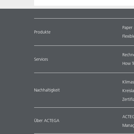
Paper
Produkte
Flexib
Rechn
Services
How T
Klimas
Nachhaltigkeit
Kreisl
Zertif
ACTEG
Über ACTEGA
Manag