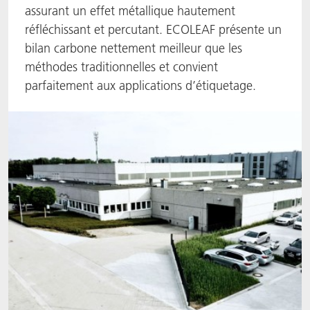
assurant un effet métallique hautement
ACTNext
Let's ACT
ACTEGA Rhenacoat
réfléchissant et percutant. ECOLEAF présente un
bilan carbone nettement meilleur que les
ACTSmart
FAQ
ACTEGA Schmid Rhyner
méthodes traditionnelles et convient
parfaitement aux applications d’étiquetage.
BlisterKote
FoodClass
FoodSafe
MotionCoat
PakSafe
PROVALIN
WESSCO