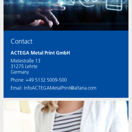
Contact
ACTEGA Metal Print GmbH
Mielestraße 13
31275 Lehrte
Germany
Phone: +49 5132 5009-500
Email: InfoACTEGAMetalPrint@altana.com