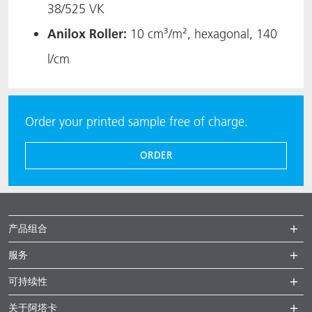
38/525 VK​
Anilox Roller:
10 cm³/m², hexagonal, 140
l/cm​
Order your printed sample free of charge.
ORDER
产品组合
服务
可持续性
关于阿塔卡