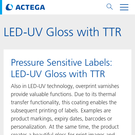
LED-UV Gloss with TTR​
用纸张和纸板
用纸张和纸板
用于软包装和铝箔
对于标签
用于金属包装和封口
Technologies
品牌
服务
涂料用量计算器
可持续性
PPWR
Bees at ACTEGA
关于阿塔卡
软包业务部
公司介绍
新闻与活动
English
欧洲、中东和非洲 (EMEA)
涂料
用于软包装和铝箔
涂料
涂料
涂料
DIVAR®
ACTDigi
计算器
油墨成本计算器
Climate Strategy
CSRD
Solar Energy
阿塔卡全球
金属包装解决方案业务部
ACTEGA Artistica
资讯
Deutsch
亚洲/大洋州
Pressure Sensitive Labels:​
油墨
油墨
对于标签
油墨
密封胶
ECOLEAF®
ACTEbond
知识
循环经济
ACTEGA Bag
Management Team
纸品业务部
ACTEGA Do Brasil
展会与活动
Français
大中华区
LED-UV Gloss with TTR​
粘合剂
粘合剂
粘合剂
用于金属包装和封口
油墨
ROTARflow
ACTEcoat
线上问题解决
体系认证
品牌承诺
ACTEGA Foshan
年新闻发布
Chinese
北美州
​Also in LED-UV technology, overprint varnishes
provide valuable functions. Due to its thermal
密封垫片粒料
Technologies
Signite®
ACTEseal
印样
安全有序
业务线
ACTEGA GmbH
Newsletter
Portuguese
南美州
transfer functionality, this coating enables the
subsequent printing of labels. Examples are
ACTExact
白皮书
解决方案
职业生涯
ACTEGA Metal Print
社会媒体
product markings, expiry dates, barcodes or
personalization. At the same time, the product
ACTGreen
可持续发展法规
公司介绍
ACTEGA North America
联系媒介公关
creates a beautiful gloss for print images and