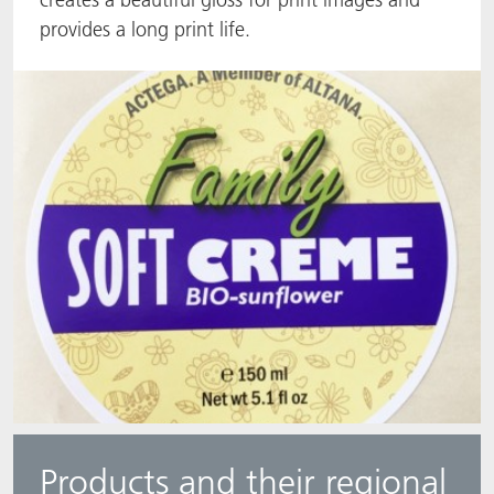
provides a long print life.​
ACTNext
我们一起行动
ACTEGA Rhenacoat
ACTSmart
FAQ
ACTEGA Schmid Rhyner
BlisterKote
FoodClass
FoodSafe
MotionCoat
PakSafe
PROVALIN
Products and their regional
WESSCO