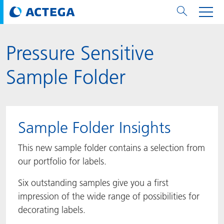
Pressure Sensitive
用纸张和纸板
用纸张和纸板
用于软包装和铝箔
对于标签
用于金属包装和封口
Technologies
品牌
服务
涂料用量计算器
可持续性
PPWR
Bees at ACTEGA
关于阿塔卡
软包业务部
公司介绍
新闻与活动
English
欧洲、中东和非洲 (EMEA)
Sample Folder
涂料
用于软包装和铝箔
涂料
涂料
涂料
DIVAR®
ACTDigi
计算器
油墨成本计算器
Climate Strategy
CSRD
Solar Energy
阿塔卡全球
金属包装解决方案业务部
ACTEGA Artistica
资讯
Deutsch
亚洲/大洋州
油墨
油墨
对于标签
油墨
密封胶
ECOLEAF®
ACTEbond
知识
循环经济
ACTEGA Bag
Management Team
纸品业务部
ACTEGA Do Brasil
展会与活动
Français
大中华区
Sample Folder Insights
粘合剂
粘合剂
粘合剂
用于金属包装和封口
油墨
ROTARflow
ACTEcoat
线上问题解决
体系认证
品牌承诺
ACTEGA Foshan
年新闻发布
Chinese
北美州
This new sample folder contains a selection from
our portfolio for labels.
密封垫片粒料
Technologies
Signite®
ACTEseal
印样
安全有序
业务线
ACTEGA GmbH
Newsletter
Portuguese
南美州
Six outstanding samples give you a first
ACTExact
白皮书
解决方案
职业生涯
ACTEGA Metal Print
社会媒体
impression of the wide range of possibilities for
decorating labels.
ACTGreen
可持续发展法规
公司介绍
ACTEGA North America
联系媒介公关