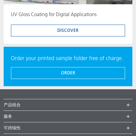
UV Gloss Coating for Digital Applications
DISCOVER
Order your printed sample folder free of charge.
ORDER
产品组合
服务
可持续性