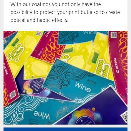
With our coatings you not only have the
ACTNext
我们一起行动
ACTEGA Rhenacoat
possibility to protect your print but also to create
optical and haptic effects.
ACTSmart
FAQ
ACTEGA Schmid Rhyner
BlisterKote
FoodClass
FoodSafe
MotionCoat
PakSafe
PROVALIN
WESSCO