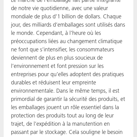
de notre vie quotidienne, avec une valeur
ACTNext
Let's ACT
ACTEGA Rhenacoat
mondiale de plus d’1 billion de dollars. Chaque
jour, des milliards d’emballages sont utilisés dans
BlisterKote
FAQ
ACTEGA Schmid Rhyner
le monde. Cependant, à l’heure où les
préoccupations liées au changement climatique
FoodClass
ne font que s’intensifier, les consommateurs
FoodSafe
deviennent de plus en plus soucieux de
l’environnement et font pression sur les
MotionCoat
entreprises pour qu’elles adoptent des pratiques
durables et réduisent leur empreinte
PakSafe
environnementale. Dans le même temps, il est
primordial de garantir la sécurité des produits, et
PROVALIN
les emballages jouent un rôle essentiel dans la
protection des produits tout au long de leur
WESSCO
trajet, de l’expédition à la manutention en
passant par le stockage. Cela souligne le besoin