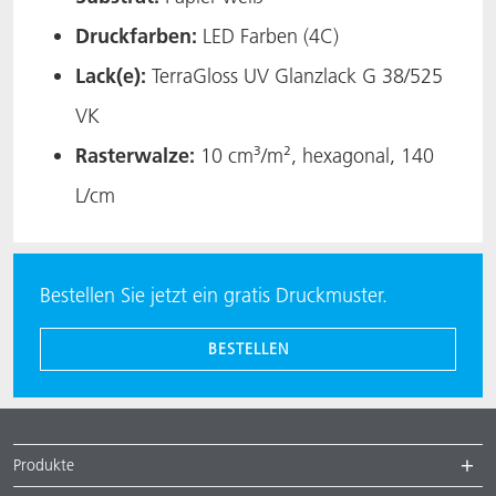
Druckfarben:
LED Farben (4C)​
Lack(e):
TerraGloss UV Glanzlack G 38/525
VK ​
Rasterwalze:
10 cm³/m², hexagonal, 140
L/cm​
Bestellen Sie jetzt ein gratis Druckmuster.
BESTELLEN
Produkte