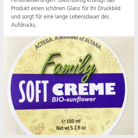
Produkt einen schönen Glanz für Ihr Druckbild
ACTNext
Let's ACT
ACTEGA Rhenacoat
und sorgt für eine lange Lebensdauer des
Aufdrucks.​
BlisterKote
FAQ
ACTEGA Schmid Rhyner
FoodClass
FoodSafe
MotionCoat
PakSafe
PROVALIN
WESSCO