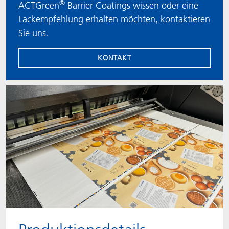
®
ACTGreen
Barrier Coatings wissen oder eine
Lackempfehlung erhalten möchten, kontaktieren
Sie uns.
KONTAKT