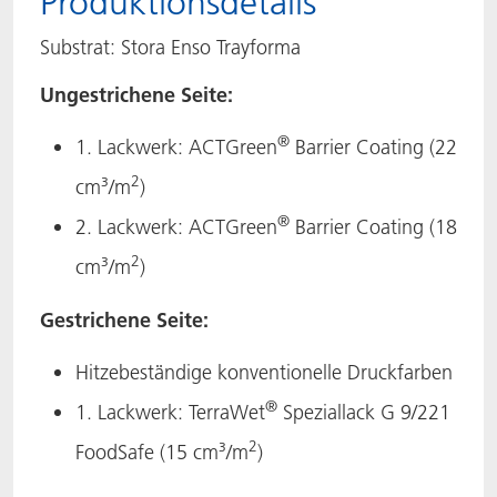
Produktionsdetails
Substrat: Stora Enso Trayforma
Ungestrichene Seite:
®
1. Lackwerk: ACTGreen
Barrier Coating (22
2
cm³/m
)
®
2. Lackwerk: ACTGreen
Barrier Coating (18
2
cm³/m
)
Gestrichene Seite:
Hitzebeständige konventionelle Druckfarben
®
1. Lackwerk: TerraWet
Speziallack G 9/221
2
FoodSafe (15 cm³/m
)