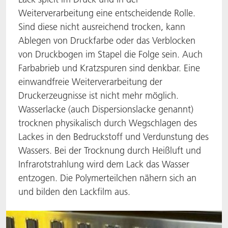
Weiterverarbeitung eine entscheidende Rolle.
ACTNext
Let's ACT
ACTEGA Rhenacoat
Sind diese nicht ausreichend trocken, kann
Ablegen von Druckfarbe oder das Verblocken
BlisterKote
FAQ
ACTEGA Schmid Rhyner
von Druckbogen im Stapel die Folge sein. Auch
Farbabrieb und Kratzspuren sind denkbar. Eine
FoodClass
einwandfreie Weiterverarbeitung der
FoodSafe
Druckerzeugnisse ist nicht mehr möglich.
Wasserlacke (auch Dispersionslacke genannt)
MotionCoat
trocknen physikalisch durch Wegschlagen des
Lackes in den Bedruckstoff und Verdunstung des
PakSafe
Wassers. Bei der Trocknung durch Heißluft und
Infrarotstrahlung wird dem Lack das Wasser
PROVALIN
entzogen. Die Polymerteilchen nähern sich an
und bilden den Lackfilm aus.
WESSCO