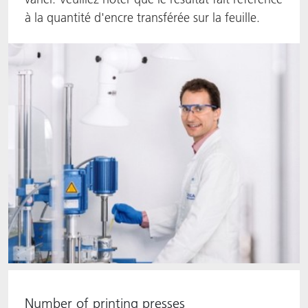
à la quantité d'encre transférée sur la feuille.
ACTNext
Let's ACT
ACTEGA Rhenacoat
BlisterKote
FAQ
ACTEGA Schmid Rhyner
FoodClass
FoodSafe
MotionCoat
PakSafe
PROVALIN
WESSCO
Number of printing presses