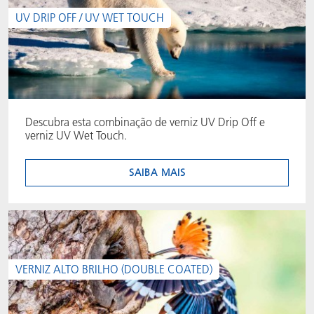
UV DRIP OFF / UV WET TOUCH
ACTNext
Let's ACT
ACTEGA Rhenacoat
BlisterKote
FAQ
ACTEGA Schmid Rhyner
FoodClass
Descubra esta combinação de verniz UV Drip Off e
FoodSafe
verniz UV Wet Touch.
MotionCoat
SAIBA MAIS
PakSafe
PROVALIN
VERNIZ ALTO BRILHO (DOUBLE COATED)
WESSCO