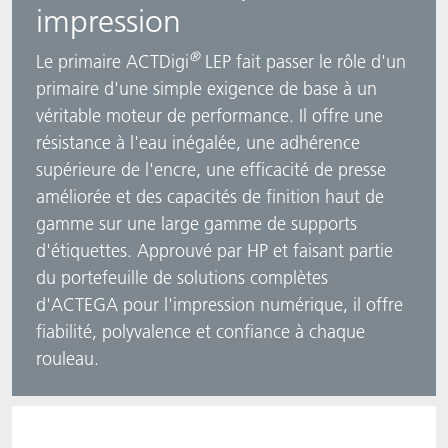
impression
ACTNext
Let's ACT
ACTEGA Rhenacoat
®
Le primaire ACTDigi
LEP fait passer le rôle d'un
ACTSmart
FAQ
ACTEGA Schmid Rhyner
primaire d'une simple exigence de base à un
véritable moteur de performance. Il offre une
BlisterKote
résistance à l'eau inégalée, une adhérence
supérieure de l'encre, une efficacité de presse
FoodClass
améliorée et des capacités de finition haut de
gamme sur une large gamme de supports
FoodSafe
d'étiquettes. Approuvé par HP et faisant partie
du portefeuille de solutions complètes
MotionCoat
d'ACTEGA pour l'impression numérique, il offre
fiabilité, polyvalence et confiance à chaque
PakSafe
rouleau.
PROVALIN
WESSCO