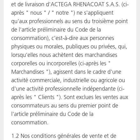
et de livraison d'ACTEGA RHENACOAT S.A.S. (ci-
ACTNext
Let's ACT
ACTEGA Rhenacoat
après " nous " / " notre ") ne s'appliquent
qu'aux professionnels au sens du troisième point
ACTSmart
FAQ
ACTEGA Schmid Rhyner
de l'article préliminaire du Code de la
consommation), c'est-à-dire aux personnes
BlisterKote
physiques ou morales, publiques ou privées, qui,
lorsqu'elles nous achètent des marchandises
FoodClass
corporelles ou incorporelles (ci-après les "
Marchandises "), agissent dans le cadre d'une
FoodSafe
activité commerciale, industrielle ou agricole ou
d'une activité professionnelle indépendante (ci-
MotionCoat
après les " Clients "). Sont exclues les ventes aux
consommateurs au sens du premier point de
PakSafe
l'article préliminaire du Code de la
PROVALIN
consommation.
1.2 Nos conditions générales de vente et de
WESSCO