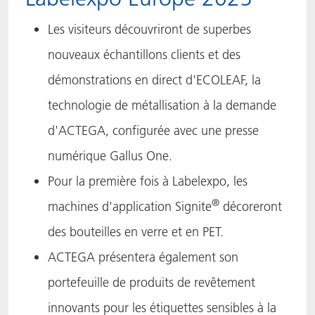
ACTNext
Let's ACT
ACTEGA Rhenacoat
Les visiteurs découvriront de superbes
nouveaux échantillons clients et des
ACTSmart
FAQ
ACTEGA Schmid Rhyner
démonstrations en direct d'ECOLEAF, la
BlisterKote
technologie de métallisation à la demande
d'ACTEGA, configurée avec une presse
FoodClass
numérique Gallus One.
FoodSafe
Pour la première fois à Labelexpo, les
MotionCoat
®
machines d'application Signite
décoreront
des bouteilles en verre et en PET.
PakSafe
ACTEGA présentera également son
PROVALIN
portefeuille de produits de revêtement
innovants pour les étiquettes sensibles à la
WESSCO