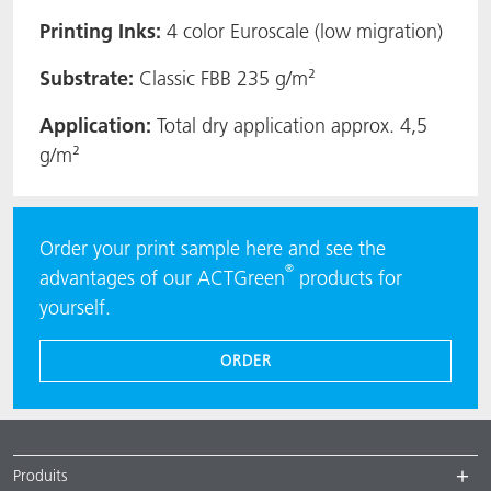
Printing Inks:
4 color Euroscale (low migration)
Substrate:
Classic FBB 235 g/m²
Application:
Total dry application approx. 4,5
g/m²
Order your print sample here and see the
®
advantages of our ACTGreen
products for
yourself.
ORDER
Produits