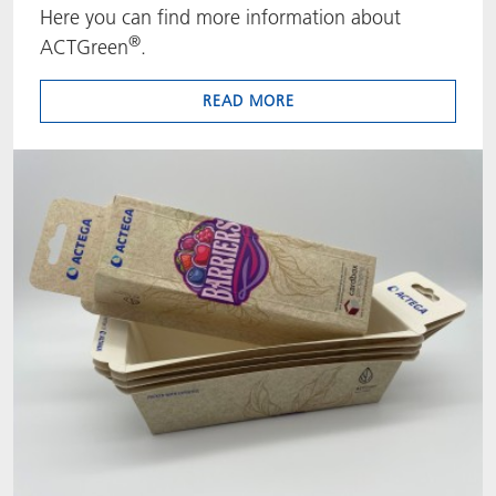
Here you can find more information about
ACTNext
Let's ACT
ACTEGA Rhenacoat
®
ACTGreen
.
ACTSmart
FAQ
ACTEGA Schmid Rhyner
READ MORE
BlisterKote
FoodClass
FoodSafe
MotionCoat
PakSafe
PROVALIN
WESSCO