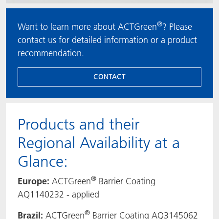
®
Want to learn more about ACTGreen
? Please
contact us for detailed information or a product
recommendation.
CONTACT
Products and their
Regional Availability at a
Glance:
®
Europe:
ACTGreen
Barrier Coating
AQ1140232 - applied
®
Brazil:
ACTGreen
Barrier Coating AQ3145062