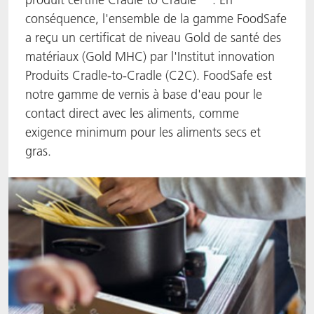
conséquence, l'ensemble de la gamme FoodSafe
ACTNext
Let's ACT
ACTEGA Rhenacoat
a reçu un certificat de niveau Gold de santé des
matériaux (Gold MHC) par l'Institut innovation
BlisterKote
FAQ
ACTEGA Schmid Rhyner
Produits Cradle-to-Cradle (C2C). FoodSafe est
notre gamme de vernis à base d'eau pour le
FoodClass
contact direct avec les aliments, comme
FoodSafe
exigence minimum pour les aliments secs et
gras.
MotionCoat
PakSafe
PROVALIN
WESSCO