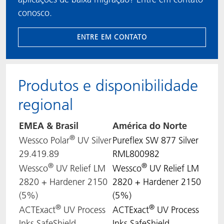
conosco.
ENTRE EM CONTATO
Produtos e disponibilidade
regional
EMEA & Brasil
América do Norte
®
Wessco Polar
UV Silver
Pureflex SW 877 Silver
29.419.89
RML800982
®
®
Wessco
UV Relief LM
Wessco
UV Relief LM
2820 + Hardener 2150
2820 + Hardener 2150
(5%)
(5%)
®
®
ACTExact
UV Process
ACTExact
UV Process
Inks SafeShield
Inks SafeShield