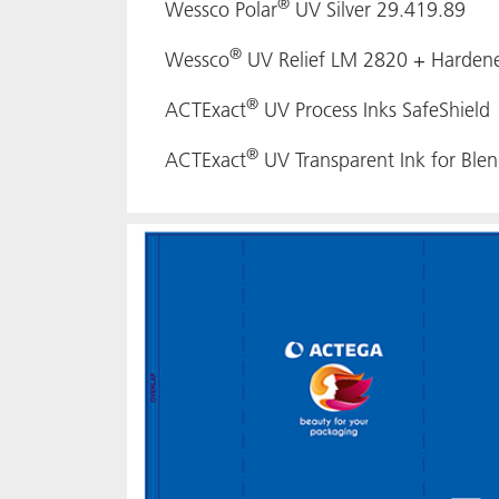
®
Wessco Polar
UV Silver 29.419.89
®
Wessco
UV Relief LM 2820 + Harden
®
ACTExact
UV Process Inks SafeShield
®
ACTExact
UV Transparent Ink for Ble