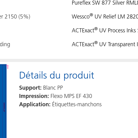
Pureflex SW 877 Silver RM
®
er 2150 (5%)
Wessco
UV Relief LM 282
®
ACTExact
UV Process Inks 
®
nding
ACTExact
UV Transparent I
Détails du produit
Support:
Blanc PP
Impression:
Flexo MPS EF 430
Application:
Étiquettes-manchons