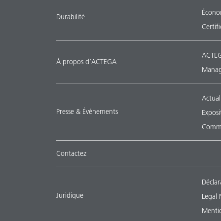
Économ
Durabilité
Certif
ACTEG
À propos d’ACTEGA
Manag
Actual
Presse & Événements
Exposi
Commu
Contactez
Déclar
Juridique
Legal 
Mentio