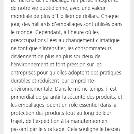
de notre vie quotidienne, avec une valeur
ACTNext
Let's ACT
ACTEGA Rhenacoat
mondiale de plus d’1 billion de dollars. Chaque
jour, des milliards d’emballages sont utilisés dans
BlisterKote
FAQ
ACTEGA Schmid Rhyner
le monde. Cependant, à l’heure où les
préoccupations liées au changement climatique
FoodClass
ne font que s’intensifier, les consommateurs
FoodSafe
deviennent de plus en plus soucieux de
l’environnement et font pression sur les
MotionCoat
entreprises pour qu’elles adoptent des pratiques
durables et réduisent leur empreinte
PakSafe
environnementale. Dans le même temps, il est
primordial de garantir la sécurité des produits, et
PROVALIN
les emballages jouent un rôle essentiel dans la
protection des produits tout au long de leur
WESSCO
trajet, de l’expédition à la manutention en
passant par le stockage. Cela souligne le besoin