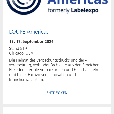
ACTNext
Let's ACT
ACTEGA Rhenacoat
BlisterKote
FAQ
ACTEGA Schmid Rhyner
LOUPE Americas
FoodClass
15.-17. September 2026
FoodSafe
Stand 519
Chicago, USA
Die Heimat des Verpackungsdrucks und der -
MotionCoat
verarbeitung, verbindet Fachleute aus den Bereichen
Etiketten, flexible Verpackungen und Faltschachteln
PakSafe
und bietet Fachwissen, Innovation und
Branchenwachstum.
PROVALIN
ENTDECKEN
WESSCO