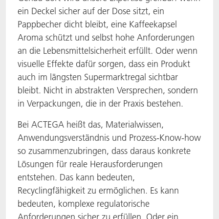
ein Deckel sicher auf der Dose sitzt, ein
ACTNext
Let's ACT
ACTEGA Rhenacoat
Pappbecher dicht bleibt, eine Kaffeekapsel
Aroma schützt und selbst hohe Anforderungen
BlisterKote
FAQ
ACTEGA Schmid Rhyner
an die Lebensmittelsicherheit erfüllt. Oder wenn
visuelle Effekte dafür sorgen, dass ein Produkt
FoodClass
auch im längsten Supermarktregal sichtbar
bleibt. Nicht in abstrakten Versprechen, sondern
FoodSafe
in Verpackungen, die in der Praxis bestehen.
MotionCoat
Bei ACTEGA heißt das, Materialwissen,
Anwendungsverständnis und Prozess-Know-how
PakSafe
so zusammenzubringen, dass daraus konkrete
Lösungen für reale Herausforderungen
PROVALIN
entstehen. Das kann bedeuten,
Recyclingfähigkeit zu ermöglichen. Es kann
WESSCO
bedeuten, komplexe regulatorische
Anforderungen sicher zu erfüllen. Oder ein