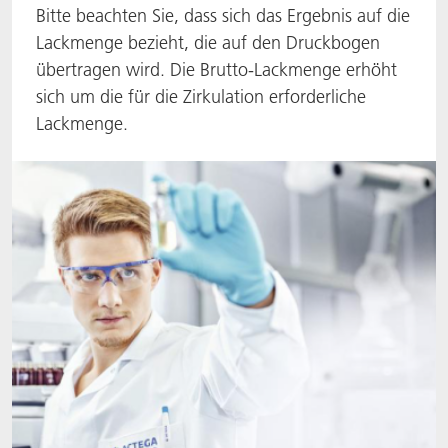
Bitte beachten Sie, dass sich das Ergebnis auf die
ACTNext
Let's ACT
ACTEGA Rhenacoat
Lackmenge bezieht, die auf den Druckbogen
übertragen wird. Die Brutto-Lackmenge erhöht
BlisterKote
FAQ
ACTEGA Schmid Rhyner
sich um die für die Zirkulation erforderliche
Lackmenge.
FoodClass
FoodSafe
MotionCoat
PakSafe
PROVALIN
WESSCO