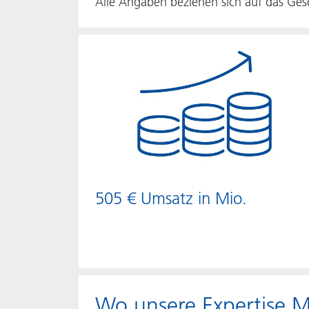
Alle Angaben beziehen sich auf das Ges
505 € Umsatz in Mio.
Wo unsere Expertise M