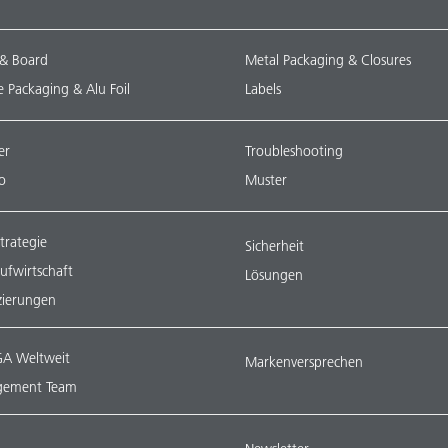
 & Board
Metal Packaging & Closures
le Packaging & Alu Foil
Labels
er
Troubleshooting
o
Muster
trategie
Sicherheit
aufwirtschaft
Lösungen
izierungen
A Weltweit
Markenversprechen
ement Team