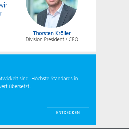
wir
r
Thorsten Kröller
Division President / CEO
twickelt sind. Höchste Standards in
ert übersetzt.
ENTDECKEN