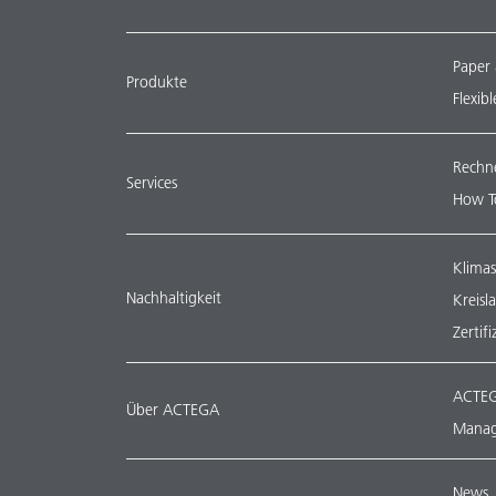
Paper
Produkte
Flexib
Rechn
Services
How T
Klimas
Nachhaltigkeit
Kreisl
Zertif
ACTEG
Über ACTEGA
Manag
News