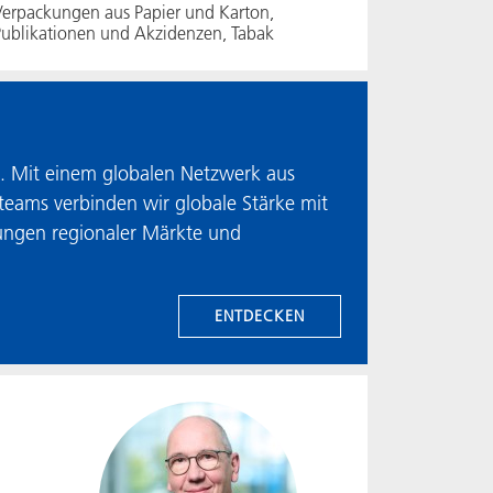
erpackungen aus Papier und Karton,
ublikationen und Akzidenzen, Tabak
en. Mit einem globalen Netzwerk aus
eams verbinden wir globale Stärke mit
rungen regionaler Märkte und
ENTDECKEN