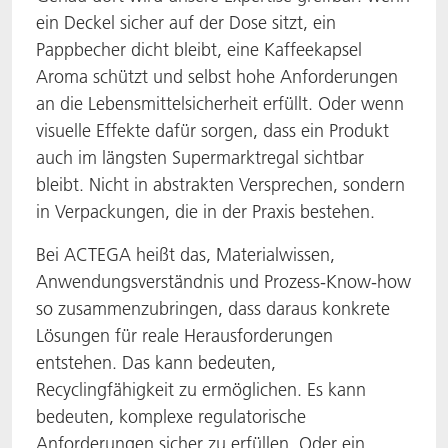
ein Deckel sicher auf der Dose sitzt, ein
ACTNext
Let's ACT
ACTEGA Rhenacoat
Pappbecher dicht bleibt, eine Kaffeekapsel
Aroma schützt und selbst hohe Anforderungen
BlisterKote
FAQ
ACTEGA Schmid Rhyner
an die Lebensmittelsicherheit erfüllt. Oder wenn
visuelle Effekte dafür sorgen, dass ein Produkt
FoodClass
auch im längsten Supermarktregal sichtbar
bleibt. Nicht in abstrakten Versprechen, sondern
FoodSafe
in Verpackungen, die in der Praxis bestehen.
MotionCoat
Bei ACTEGA heißt das, Materialwissen,
Anwendungsverständnis und Prozess-Know-how
PakSafe
so zusammenzubringen, dass daraus konkrete
Lösungen für reale Herausforderungen
PROVALIN
entstehen. Das kann bedeuten,
Recyclingfähigkeit zu ermöglichen. Es kann
WESSCO
bedeuten, komplexe regulatorische
Anforderungen sicher zu erfüllen. Oder ein