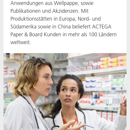
Anwendungen aus Wellpappe, sowie
ACTNext
Let's ACT
ACTEGA Rhenacoat
Publikationen und Akzidenzen. Mit
Produktionsstätten in Europa, Nord- und
BlisterKote
FAQ
ACTEGA Schmid Rhyner
Südamerika sowie in China beliefert ACTEGA
Paper & Board Kunden in mehr als 100 Ländern
FoodClass
weltweit.
FoodSafe
MotionCoat
PakSafe
PROVALIN
WESSCO