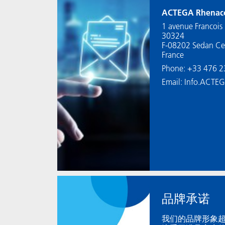
ACTEGA Rhenaco
1 avenue Francois 
30324
F-08202 Sedan C
France
Phone: +33 476 
Email: Info.ACTE
品牌承诺
我们的品牌形象