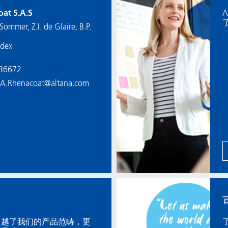
at S.A.S
Sommer, Z.I. de Glaire, B.P.
edex
236672
GA.Rhenacoat@altana.com
超越了我们的产品范畴，更