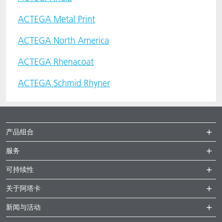
ACTNext
我们一起行动
ACTEGA Rhenacoat
ACTEGA Metal Print
ACTEGA North America
BlisterKote
FAQ
ACTEGA Schmid Rhyner
ACTEGA Rhenacoat
FoodClass
ACTEGA Schmid Rhyner
FoodSafe
MotionCoat
产品组合
PakSafe
服务
PROVALIN
可持续性
关于阿塔卡
WESSCO
新闻与活动