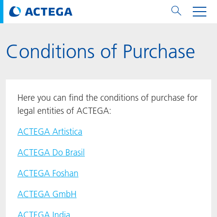
Conditions of Purchase
用纸张和纸板
用纸张和纸板
用于软包装和铝箔
对于标签
用于金属包装和封口
Technologies
品牌
服务
涂料用量计算器
可持续性
PPWR
Bees at ACTEGA
关于阿塔卡
软包业务部
公司介绍
新闻与活动
English
欧洲、中东和非洲 (EMEA)
涂料
用于软包装和铝箔
涂料
涂料
涂料
DIVAR®
ACTDigi
计算器
油墨成本计算器
Climate Strategy
Solar Energy
阿塔卡全球
金属包装解决方案业务部
ACTEGA Artistica
资讯
Deutsch
亚洲/大洋州
Here you can find the conditions of purchase for
油墨
油墨
对于标签
油墨
密封胶
ECOLEAF®
ACTEbond
知识
循环经济
ACTEGA Bag
Management Team
纸品业务部
ACTEGA Do Brasil
展会与活动
Français
大中华区
legal entities of ACTEGA:
ACTEGA Artistica
粘合剂
粘合剂
粘合剂
用于金属包装和封口
油墨
ROTARflow
ACTEcoat
线上问题解决
体系认证
品牌承诺
ACTEGA Foshan
年新闻发布
Chinese
北美州
ACTEGA Do Brasil
密封垫片粒料
Technologies
Signite®
ACTEseal
印样
安全有序
业务线
ACTEGA GmbH
Newsletter
Portuguese
南美州
ACTEGA Foshan
ACTExact
白皮书
解决方案
职业生涯
ACTEGA Metal Print
社会媒体
ACTEGA GmbH
ACTGreen
可持续发展法规
公司介绍
ACTEGA North America
联系媒介公关
ACTEGA India