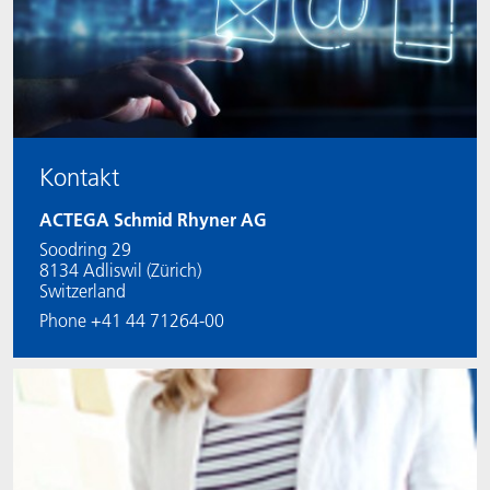
Kontakt
ACTEGA Schmid Rhyner AG
Soodring 29
8134 Adliswil (Zürich)
Switzerland
Phone +41 44 71264-00