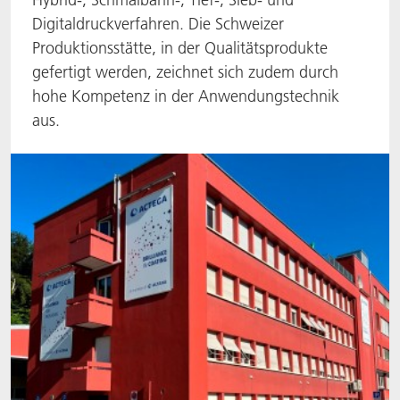
Digitaldruckverfahren. Die Schweizer
ACTNext
Let's ACT
ACTEGA Rhenacoat
Produktionsstätte, in der Qualitätsprodukte
gefertigt werden, zeichnet sich zudem durch
BlisterKote
FAQ
ACTEGA Schmid Rhyner
hohe Kompetenz in der Anwendungstechnik
aus.
FoodClass
FoodSafe
MotionCoat
PakSafe
PROVALIN
WESSCO