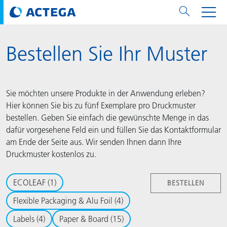
Bestellen Sie Ihr Muster
Paper & Board
Paper & Board
Flexible Packaging & Alu Foil
Labels
Metal Packaging & Closures
Technologies
Marken
Services
Lackmengenrechner
Nachhaltigkeit
PPWR
Bees at ACTEGA
Über ACTEGA
Flexible Packaging
Gesellschaften
Presse & Events
English
EMEA
Lacke
Flexible Packaging & Alu Foil
Lacke
Lacke
Lacke
DIVAR®
ACTDigi
Rechner
Farbmengenrechner
Klimastrategie
Solar Energy
ACTEGA Weltweit
Metal Packaging Solutions
ACTEGA Artistica
News
Deutsch
Asien / Ozeanien
Sie möchten unsere Produkte in der Anwendung erleben?
Hier können Sie bis zu fünf Exemplare pro Druckmuster
Druckfarben
Druckfarben
Labels
Druckfarben
Sealants
ECOLEAF®
ACTEbond
How To
Kreislaufwirtschaft
ACTEGA Bag
Management Team
Paper & Board
ACTEGA Do Brasil
Messen & Events
Français
China
bestellen. Geben Sie einfach die gewünschte Menge in das
dafür vorgesehene Feld ein und füllen Sie das Kontaktformular
Klebstoffe
Klebstoffe
Klebstoffe
Metal Packaging & Closures
Druckfarben
ROTARflow
ACTEcoat
Troubleshooting
Zertifizierungen
Markenversprechen
ACTEGA Foshan
Pressemitteilungen
Chinese
Nordamerika
am Ende der Seite aus. Wir senden Ihnen dann Ihre
Druckmuster kostenlos zu.
Compounds
Technologies
Signite®
ACTEseal
Muster
Sicherheit
Business Lines
ACTEGA GmbH
Newsletter
Portuguese
Südamerika
ECOLEAF
(1)
BESTELLEN
ACTExact
White Paper
Lösungen
Karriere
ACTEGA Metal Print
Social Media
Flexible Packaging & Alu Foil
(4)
ACTGreen
Regulatorisches
Gesellschaften
ACTEGA North America
Pressekontakt
Labels
(4)
Paper & Board
(15)