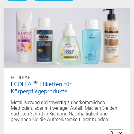
ACTNext
Let's ACT
ACTEGA Rhenacoat
BlisterKote
FAQ
ACTEGA Schmid Rhyner
FoodClass
FoodSafe
MotionCoat
ECOLEAF
®
ECOLEAF
Etiketten für
PakSafe
Körperpflegeprodukte
PROVALIN
Metallisierung gleichwertig zu herkömmlichen
Methoden, aber mit weniger Abfall. Machen Sie den
nächsten Schritt in Richtung Nachhaltigkeit und
WESSCO
gewinnen Sie die Aufmerksamkeit Ihrer Kunden!