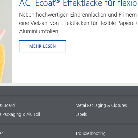
®
ACTEcoat
Effektlacke für flex
Neben hochwertigen Einbrennlacken und Primern 
eine Vielzahl von Effektlacken für flexible Papiere
Aluminiumfolien.
MEHR LESEN
 & Board
Metal Packaging & Closures
le Packaging & Alu Foil
Labels
er
Troubleshooting