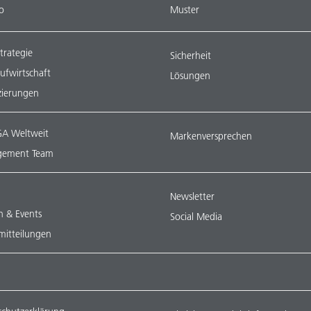
o
Muster
trategie
Sicherheit
aufwirtschaft
Lösungen
izierungen
A Weltweit
Markenversprechen
ement Team
Newsletter
n & Events
Social Media
mitteilungen