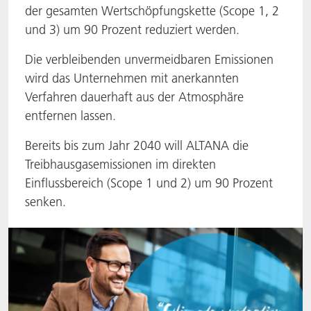
der gesamten Wertschöpfungskette (Scope 1, 2
ACTNext
Let's ACT
ACTEGA Rhenacoat
und 3) um 90 Prozent reduziert werden.
BlisterKote
FAQ
ACTEGA Schmid Rhyner
Die verbleibenden unvermeidbaren Emissionen
wird das Unternehmen mit anerkannten
FoodClass
Verfahren dauerhaft aus der Atmosphäre
entfernen lassen.
FoodSafe
Bereits bis zum Jahr 2040 will ALTANA die
Treibhausgasemissionen im direkten
MotionCoat
Einflussbereich (Scope 1 und 2) um 90 Prozent
PakSafe
senken.
PROVALIN
WESSCO