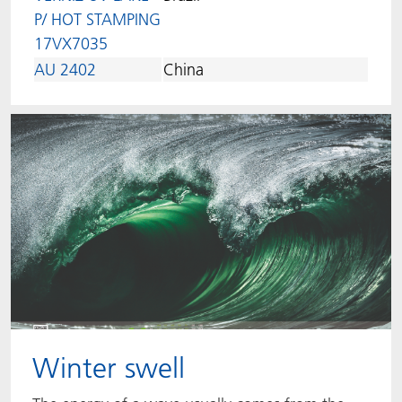
P/ HOT STAMPING
17VX7035
AU 2402
China
Winter swell