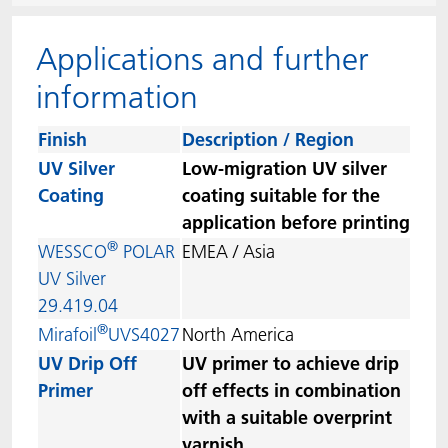
ACTNext
Let's ACT
ACTEGA Rhenacoat
Applications and further
BlisterKote
FAQ
ACTEGA Schmid Rhyner
information
FoodClass
Finish
Description / Region
UV Silver
Low-migration UV silver
FoodSafe
Coating
coating suitable for the
application before printing
MotionCoat
®
WESSCO
POLAR
EMEA / Asia
UV Silver
PakSafe
29.419.04
®
Mirafoil
UVS4027
North America
PROVALIN
UV Drip Off
UV primer to achieve drip
Primer
off effects in combination
WESSCO
with a suitable overprint
varnish