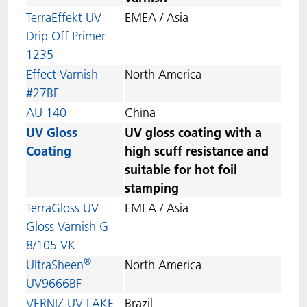
TerraEffekt UV
EMEA / Asia
Drip Off Primer
1235
Effect Varnish
North America
#27BF
AU 140
China
UV Gloss
UV gloss coating with a
Coating
high scuff resistance and
suitable for hot foil
stamping
TerraGloss UV
EMEA / Asia
Gloss Varnish G
8/105 VK
®
UltraSheen
North America
UV9666BF
VERNIZ UV LAKE
Brazil